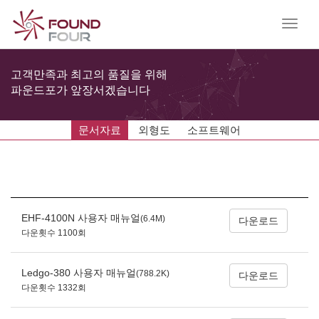
Toggle
naviga
고객만족과 최고의 품질을 위해
파운드포가 앞장서겠습니다
문서자료
외형도
소프트웨어
EHF-4100N 사용자 매뉴얼
(6.4M)
다운로드
다운횟수 1100회
Ledgo-380 사용자 매뉴얼
(788.2K)
다운로드
다운횟수 1332회